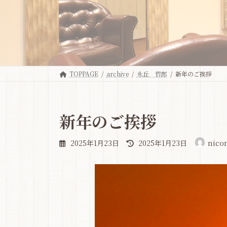
TOPPAGE
archive
永丘 哲郎
新年のご挨拶
新年のご挨拶
最
2025年1月23日
2025年1月23日
nico
終
更
新
日
時
: