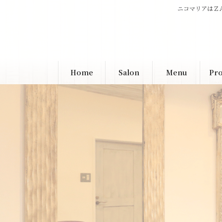
コ
ナ
ニコマリアはＺ
ン
ビ
テ
ゲ
ン
ー
ツ
シ
へ
ョ
Home
Salon
Menu
Pro
ス
ン
キ
に
ッ
移
プ
動