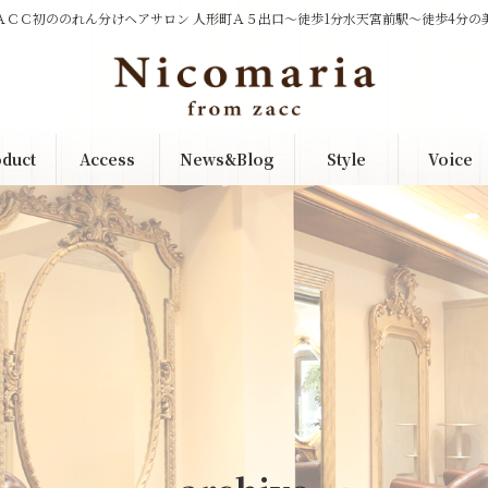
ＡＣＣ初ののれん分けヘアサロン 人形町Ａ５出口～徒歩1分水天宮前駅～徒歩4分の
duct
Access
News&Blog
Style
Voice